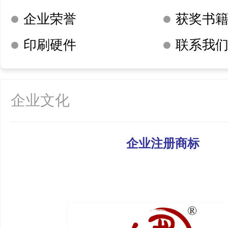
企业荣誉
获奖书
印刷硬件
联系我
企业文化
企业注册商标