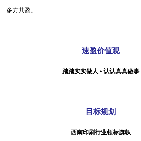
多方共盈。
速盈价值观
踏踏实实做人 • 认认真真做事
目标规划
西南印刷行业领标旗帜